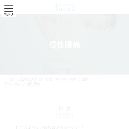
コ
ナ
ン
ビ
テ
ゲ
MENU
ン
ー
ツ
シ
へ
ョ
ス
ン
慢性腰痛
キ
に
ッ
移
プ
動
さくら整骨鍼灸院 春日野道｜神戸市中央区
症例ページ
背中の痛み
慢性腰痛
目次
CLOSE
1.
このようなお悩みはありませんか？