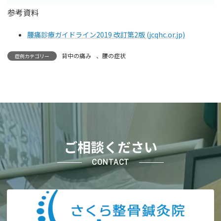
参考資料
腰痛診療ガイドライン2019 改訂第2版 (jcqhc.or.jp)
背中の痛み
、
腰の症状
症例カテゴリー
ご相談ください
CONTACT