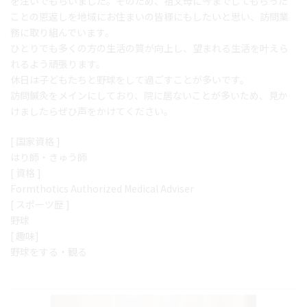
を注いでもらいました。そのため、祖父母に今までしてもらった
ことの恩返しを地域にお住まいの皆様にもしたいと思い、訪問業
務に取り組んでいます。
ひとりでも多くの方の生活の質が向上し、望まれる生活を叶えら
れるよう頑張ります。
休日は子どもたちと野球をして過ごすことが多いです。
訪問鍼灸をメインにしており、院に居ないことが多いため、見か
けましたらぜひ声をかけてください。
[ 国家資格 ]
はり師・きゅう師
[ 資格 ]
Formthotics Authorized Medical Adviser
[ スポーツ歴 ]
野球
[ 趣味]
野球をする・観る