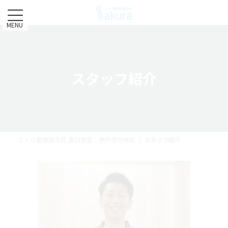
コ
ナ
ン
ビ
テ
ゲ
MENU
ン
ー
ツ
シ
へ
ョ
ス
ン
スタッフ紹介
キ
に
ッ
移
プ
動
さくら整骨鍼灸院 春日野道｜神戸市中央区
スタッフ紹介