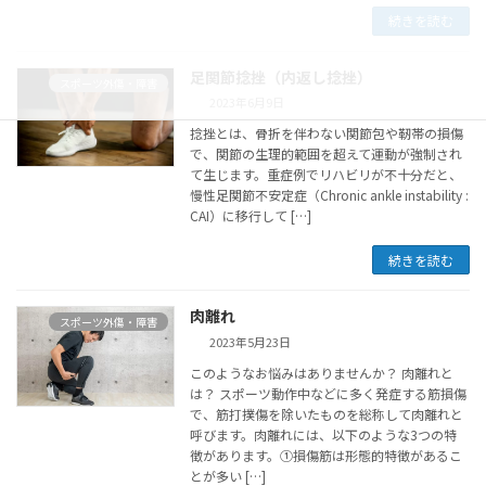
続きを読む
足関節捻挫（内返し捻挫）
スポーツ外傷・障害
2023年6月9日
捻挫とは、骨折を伴わない関節包や靭帯の損傷
で、関節の生理的範囲を超えて運動が強制され
て生じます。重症例でリハビリが不十分だと、
慢性足関節不安定症（Chronic ankle instability :
CAI）に移行して […]
続きを読む
肉離れ
スポーツ外傷・障害
2023年5月23日
このようなお悩みはありませんか？ 肉離れと
は？ スポーツ動作中などに多く発症する筋損傷
で、筋打撲傷を除いたものを総称して肉離れと
呼びます。肉離れには、以下のような3つの特
徴があります。①損傷筋は形態的特徴があるこ
とが多い […]