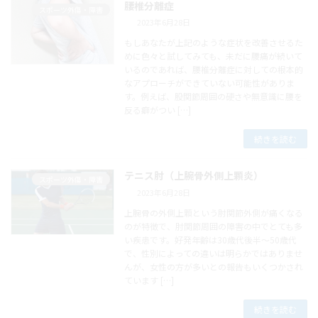
腰椎分離症
スポーツ外傷・障害
2023年6月28日
もしあなたが上記のような症状を改善させるた
めに色々と試してみても、未だに腰痛が続いて
いるのであれば、腰椎分離症に対しての根本的
なアプローチができていない可能性がありま
す。例えば、股関節周囲の硬さや無意識に腰を
反る癖がつい […]
続きを読む
テニス肘（上腕骨外側上顆炎）
スポーツ外傷・障害
2023年6月28日
上腕骨の外側上顆という肘関節外側が痛くなる
のが特徴で、肘関節周囲の障害の中でとても多
い疾患です。好発年齢は30歳代後半～50歳代
で、性別によっての違いは明らかではありませ
んが、女性の方が多いとの報告もいくつかされ
ています […]
続きを読む