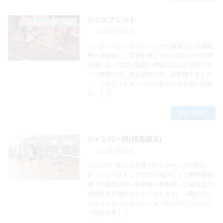
シンスプリント
スポーツ外傷・障害
2023年6月24日
シンスプリントはランニングや跳躍などの運動
時や運動後に、脛骨中央1/3から遠位1/3の内側
後縁に沿って広い範囲で疼痛が生じる慢性スポ
ーツ障害です。陸上競技の中・長距離やサッカ
ー、バスケットボールなど走ることの多い競技
で、 […]
続きを読む
ジャンパー膝(膝蓋腱炎)
スポーツ外傷・障害
2023年6月22日
ジャンパー膝は繰り返されるジャンプや着地、
ダッシュやストップなどの動作により膝伸展機
構（大腿四頭筋ー膝蓋骨ー膝蓋腱）に過度な力
学的負荷が加わることで生じます。一般的にバ
スケットボールやバレーボールといったジャン
プ動作の多 […]