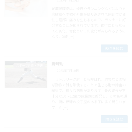
足底腱膜炎は、歩行やランニングなどにより足
底腱膜への微小外傷が繰り返されて同部位が変
性し踵部に痛みを生じるもので、ランナーに好
発することが知られています。進行にともなっ
て石灰化、骨化といった変化がみられるように
なり、X線 […]
続きを読む
野球肘
スポーツ外傷・障害
2023年7月10日
「リトルリーグ肘」とも呼ばれ、球技などの投
球動作で肘を酷使することで生じる肘の障害の
総称で、様々な病態があります。骨の成長が不
十分な10～12歳の成長期に好発し、その名の通
り、特に野球の投手歴のある子に多く見られま
す。そ […]
続きを読む