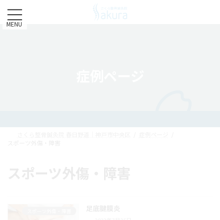
コ
ナ
ン
ビ
テ
ゲ
MENU
ン
ー
ツ
シ
へ
ョ
ス
ン
症例ページ
キ
に
ッ
移
プ
動
さくら整骨鍼灸院 春日野道｜神戸市中央区
症例ページ
スポーツ外傷・障害
スポーツ外傷・障害
足底腱膜炎
スポーツ外傷・障害
2023年7月25日