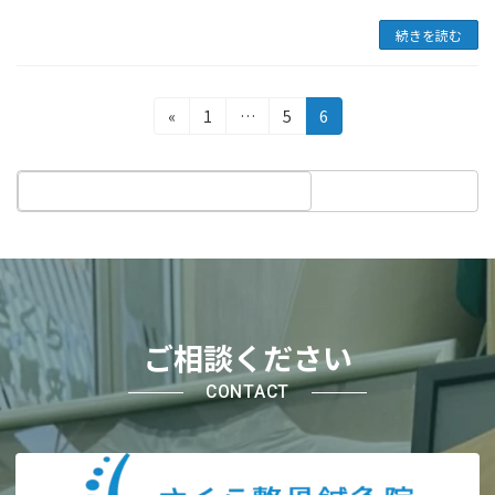
続きを読む
投
固
固
固
«
1
…
5
6
定
定
定
稿
ペ
ペ
ペ
の
ー
ー
ー
ジ
ジ
ジ
ペ
ー
ジ
送
ご相談ください
り
CONTACT