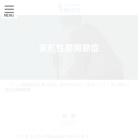
コ
ナ
ン
ビ
テ
ゲ
MENU
ン
ー
ツ
シ
へ
ョ
ス
ン
変形性膝関節症
キ
に
ッ
移
プ
動
さくら整骨鍼灸院 春日野道｜神戸市中央区
症例ページ
膝の症状
変形性膝関節症
目次
CLOSE
1.
このようなお悩みはありませんか？