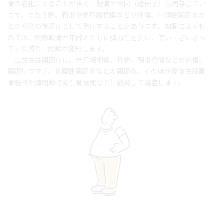
骨の老化によることが多く、肥満や素因（遺伝子）も関与してい
ます。また骨折、靭帯や半月板損傷などの外傷、化膿性関節炎な
どの感染の後遺症として発症することがあります。加齢によるも
のでは、関節軟骨が年齢とともに弾力性を失い、使いすぎによっ
てすり減り、関節が変形します。
二次性膝関節症は、半月板損傷、骨折、靭帯損傷などの外傷、
関節リウマチ、化膿性関節炎などの関節炎、そのほか反復性膝蓋
骨脱臼や膝関節特発性骨壊死などに続発して発症します。