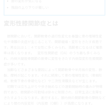
膝の変形が気になる
階段の上り下りが難しい
変形性膝関節症とは
膝関節において、関節軟骨の退行性変化を基盤に骨の増殖性変
化や滑膜の炎症が生じることで、関節破壊・変形をきたす疾患で
す。男女比は１：４で女性に多くみられ、高齢者になるほど罹患
率は高くなります。 変形性関節症（OA）のうち最も多くみら
れ、内側大腿脛骨関節の軟骨に変性をきたす内側型変形性膝関節
症が多いです。
加齢などさまざまな要因によって関節軟骨や半月板の変性、断
裂、摩耗が起こります。それに続発して骨の増殖性変化（骨棘形
成、軟骨下骨の骨硬化など）や二次性滑膜炎などが生じます。
初期では立ち上がりや歩き始めなどの運動開始時の痛みが特徴
的であり、膝関節の可動域は徐々に制限され、日常生活に支障を
きたすようになります。進行すると、膝内側の関節軟骨の摩耗など
により膝の内反変形（内反膝〔O脚〕）が高度になります。