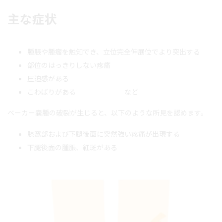
主な症状
腫脹や腫瘤を触知でき、立位完全伸展位でより突出する
部位のはっきりしない疼痛
圧迫感がある
こわばりがある など
ベーカー嚢腫の破裂が生じると、以下のような所見を認めます。
膝窩部および下腿後面に突然強い疼痛が出現する
下腿後面の腫脹、紅斑がある