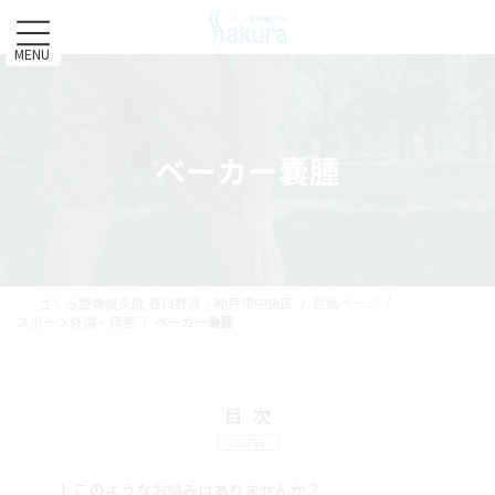
コ
ナ
ン
ビ
テ
ゲ
MENU
ン
ー
ツ
シ
へ
ョ
ス
ン
ベーカー嚢腫
キ
に
ッ
移
プ
動
さくら整骨鍼灸院 春日野道｜神戸市中央区
症例ページ
スポーツ外傷・障害
ベーカー嚢腫
目次
CLOSE
1.
このようなお悩みはありませんか？