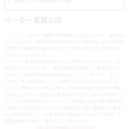
運動時に膝の不快感や痛みが増す
ベーカー嚢腫とは
ベーカー（Baker）嚢腫は膝窩嚢胞ともよばれており、滑液が溜
まることにより、膝窩部滑液包が膨らんだ状態を指します。腓腹筋
内側頭と半膜様筋の間に発生することが多いですが、他の部位に
生じることもあります。
ベーカー嚢腫には原発性のものと二次性のものがあります。原
発性のものは小児に多く、滑液包が単独で膨満し、関節内との交
通がなく、関節外の他病変と関連があることが多いです。また、
このタイプは時間経過とともに自然に消退することがあります。
一方、二次性のものは成人に多く、関節内の病変が根本的な原因
であることが多く、関節内と滑液包が交通しているのが特徴で
す。この交通部が弁状になっており、膝屈曲では弁が開き嚢胞側か
ら関節内へ液体が流入しますが、膝伸展では逆に関節内から嚢胞
側へ液体が流出し、一定量の液体が嚢胞側にたまると弁が閉じて
嚢胞に液体が貯留する構造のことが多いです。