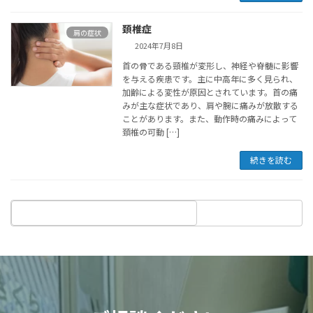
頚椎症
肩の症状
2024年7月8日
首の骨である頸椎が変形し、神経や脊髄に影響
を与える疾患です。主に中高年に多く見られ、
加齢による変性が原因とされています。首の痛
みが主な症状であり、肩や腕に痛みが放散する
ことがあります。また、動作時の痛みによって
頚椎の可動 […]
続きを読む