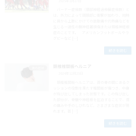
2025年1月27日
バーナー症候群（頚部神経過伸展症候群）と
は、外力によって頭頚部に衝撃が加わり、同時
に肩から上肢にかけての放散痛や灼熱痛などを
生じる一過性の腕神経叢損傷または頚椎神経根
症のことです。 アメリカンフットボールやラ
グビーなど […]
続きを読む
頚椎椎間板ヘルニア
首の症状
2024年12月25日
頚椎椎間板ヘルニアは、首の骨の間にあるク
ッションの役割を果たす椎間板が傷つき、中身
が飛び出してしまった状態です。この飛び出し
た部分が、脊髄や神経根を圧迫することで、首
の痛みや手のしびれなど、さまざまな症状が現
れます。首 […]
続きを読む