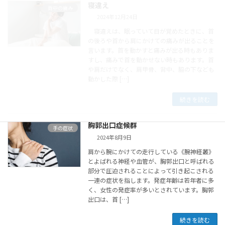
寝違え
背中の痛み
2024年12月24日
寝違えは、眠っていて目が覚めたときに、首
の後ろや首から肩にかけての痛みが出ることを
言います。首を動かすと痛みが出る時もありま
すし、痛みで首を動かせない時もあります。首
や肩だけでなく、肩甲骨、背中、脇の下なども
動かした際 […]
続きを読む
胸郭出口症候群
手の症状
2024年8月9日
肩から腕にかけての走行している《腕神経叢》
とよばれる神経や血管が、胸郭出口と呼ばれる
部分で圧迫されることによって引き起こされる
一連の症状を指します。発症年齢は若年者に多
く、女性の発症率が多いとされています。胸郭
出口は、首 […]
続きを読む