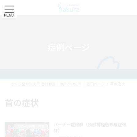
コ
ナ
ン
ビ
テ
ゲ
MENU
ン
ー
ツ
シ
へ
ョ
ス
ン
症例ページ
キ
に
ッ
移
プ
動
さくら整骨鍼灸院 春日野道｜神戸市中央区
症例ページ
首の症状
首の症状
バーナー症候群（頚部神経過伸展症候
スポーツ外傷・障害
群）