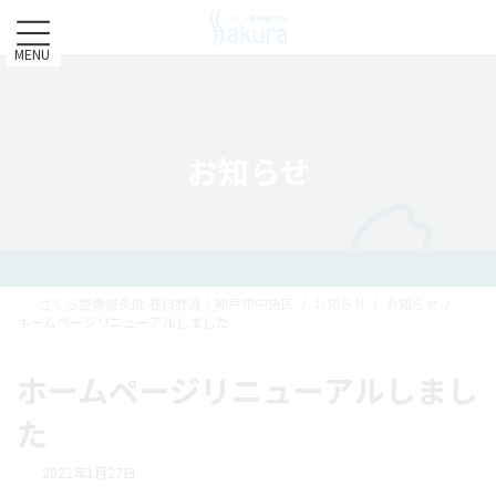
コ
ナ
ン
ビ
テ
ゲ
MENU
ン
ー
ツ
シ
へ
ョ
ス
ン
お知らせ
キ
に
ッ
移
プ
動
さくら整骨鍼灸院 春日野道｜神戸市中央区
お知らせ
お知らせ
ホームページリニューアルしました
ホームページリニューアルしまし
た
2022年1月27日