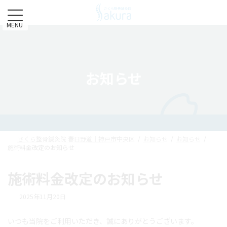
コ
ナ
ン
ビ
テ
ゲ
MENU
ン
ー
ツ
シ
へ
ョ
ス
ン
お知らせ
キ
に
ッ
移
プ
動
さくら整骨鍼灸院 春日野道｜神戸市中央区
お知らせ
お知らせ
施術料金改定のお知らせ
施術料金改定のお知らせ
2025年11月20日
いつも当院をご利用いただき、誠にありがとうございます。