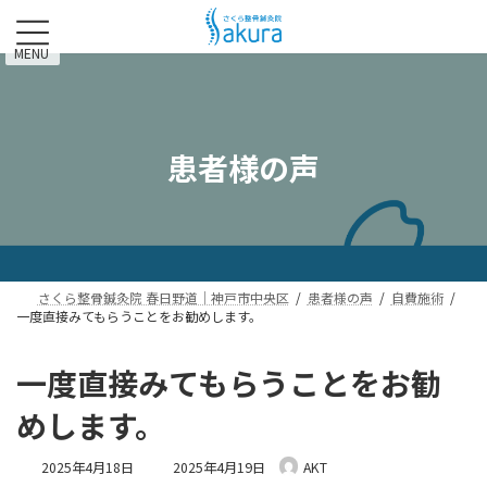
コ
ナ
ン
ビ
テ
ゲ
MENU
ン
ー
ツ
シ
へ
ョ
ス
ン
患者様の声
キ
に
ッ
移
プ
動
さくら整骨鍼灸院 春日野道｜神戸市中央区
患者様の声
自費施術
一度直接みてもらうことをお勧めします。
一度直接みてもらうことをお勧
めします。
最
2025年4月18日
2025年4月19日
AKT
終