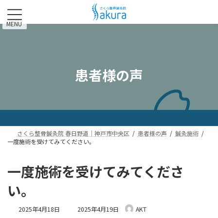
コ
ナ
ン
ビ
テ
ゲ
MENU
ン
ー
ツ
シ
へ
ョ
ス
ン
患者様の声
キ
に
ッ
移
プ
動
さくら整骨鍼灸院 春日野道｜神戸市中央区
患者様の声
鍼灸施術
一度施術を受けてみてください。
一度施術を受けてみてくださ
い。
最
2025年4月18日
2025年4月19日
AKT
終