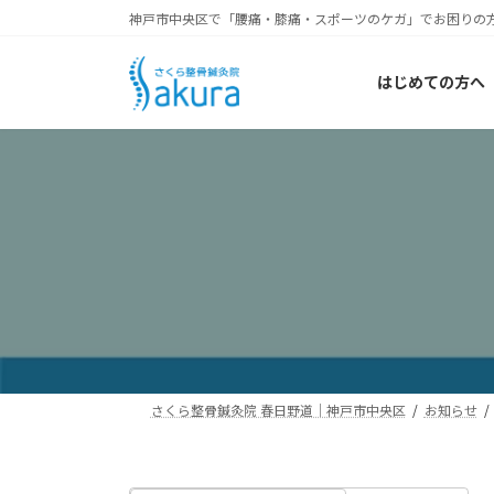
コ
ナ
神戸市中央区で「腰痛・膝痛・スポーツのケガ」でお困りの
ン
ビ
テ
ゲ
はじめての方へ
ン
ー
ツ
シ
へ
ョ
ス
ン
キ
に
ッ
移
プ
動
さくら整骨鍼灸院 春日野道｜神戸市中央区
お知らせ